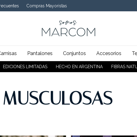
recuentes
Compras Mayoristas
Camisas
Pantalones
Conjuntos
Accesorios
Te
MITADAS
HECHO EN ARGENTINA
FIBRAS NATURALES
EDIC
 MUSCULOSAS