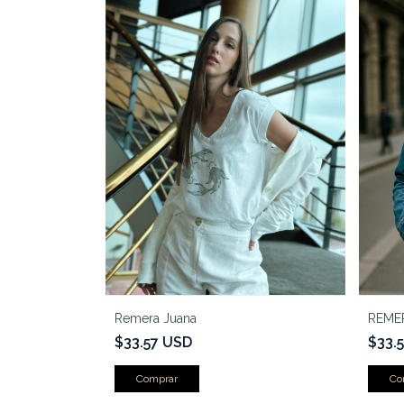
Remera Juana
REMER
$33.57 USD
$33.
Comprar
Co