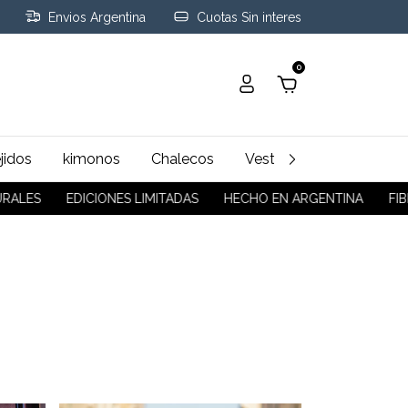
Envios Argentina
Cuotas Sin interes
0
jidos
kimonos
Chalecos
Vestidos - Polleras
IONES LIMITADAS
HECHO EN ARGENTINA
FIBRAS NATURALE