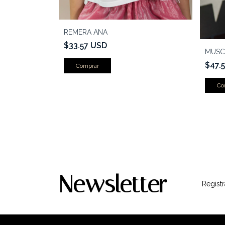
REMERA ANA
$33.57 USD
MUSC
$47.
Comprar
Co
Newsletter
Registr