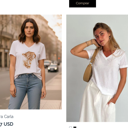
Comprar
a Carla
77 USD