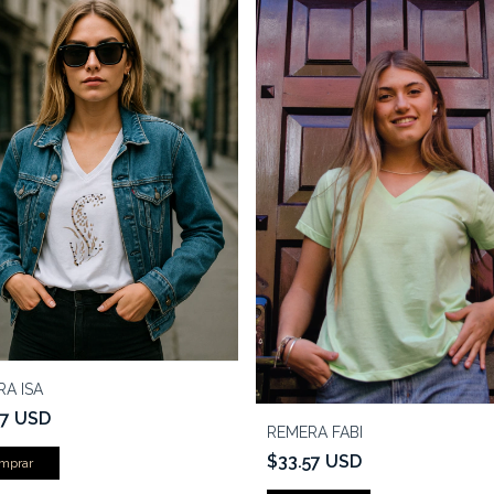
A ISA
57 USD
REMERA FABI
$33.57 USD
mprar