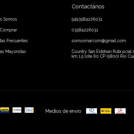
!
Contactános
es Somos
5493584226031
Comprar
03584226031
tas Frecuentes
somosmarcom@gmail.com
s Mayoristas
Country San Esteban Ruta pcial 
km 1,5 lote 60 CP (5800) Río Cu
Medios de envío