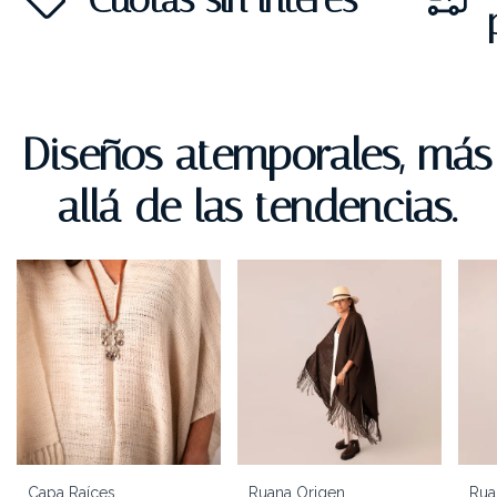
Diseños atemporales, más
allá de las tendencias.
Capa Raíces
Ruana Origen
Rua