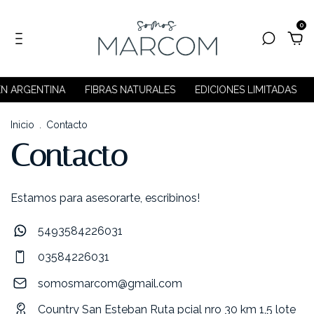
0
N ARGENTINA
FIBRAS NATURALES
EDICIONES LIMITADAS
Inicio
.
Contacto
Contacto
Estamos para asesorarte, escribinos!
5493584226031
03584226031
somosmarcom@gmail.com
Country San Esteban Ruta pcial nro 30 km 1,5 lote