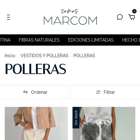
0
TINA
FIBRAS NATURALES
EDICIONES LIMITADAS
HECHO E
Inicio
.
VESTIDOS Y POLLERAS
.
POLLERAS
POLLERAS
Ordenar
Filtrar
Sin stock