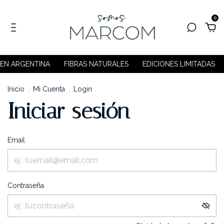
0
EN ARGENTINA
FIBRAS NATURALES
EDICIONES LIMITADAS
Inicio
.
Mi Cuenta
.
Login
Iniciar sesión
Email
Contraseña